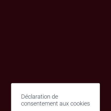
Entraînement à la marche
: Sur tapis roulant avec
ou sans décharge de poids, incluant le tapis roulant
anti-gravité Alter-G®.
Nordic Walking et groupes de marche
:
Renforcement de l’endurance dans un cadre
naturel.
Thérapies fonctionnelles de la marche
Thérapie de renforcement musculaire
: Séances
personnalisées en musculation et exercices pour
améliorer la force.
Groupes de relaxation et de respiration
: Favorise
la détente et la gestion du stress.
Réadaptation périnéale
Déclaration de
Réadpatation vestibulaire
consentement aux cookies