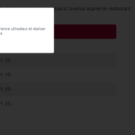
 toutefois de réserver les repas à l’avance auprès du restaurant
ence utilisateur et réaliser
Demi-Privé/Privé
us.
Fr. 10.-
Fr. 25.-
Fr. 19.-
Fr. 29.-
Fr. 35.-