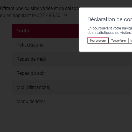
Offrant une cuisine variée et de saison, notre restaurant est aus
ou en appelant le 027 485 50 19.
Déclaration de c
En poursuivant votre naviga
Tarifs
des statistiques de visites
Tout accepter
Tout refuser
M
Petit déjeuner
Repas de midi
Repas du soir
Midi (dimanche)
Menu de fêtes