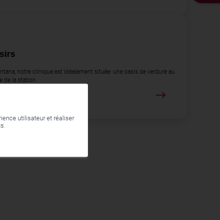
sirs
tana, notre clinique est idéalement située: une oasis de verdure au
e de la station.
ence utilisateur et réaliser
us.