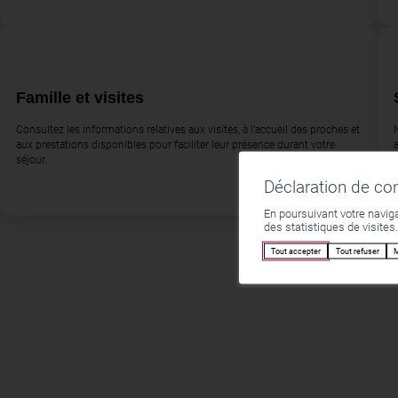
Famille et visites
Consultez les informations relatives aux visites, à l’accueil des proches et
aux prestations disponibles pour faciliter leur présence durant votre
séjour.
Déclaration de c
En poursuivant votre naviga
des statistiques de visites
Tout accepter
Tout refuser
M