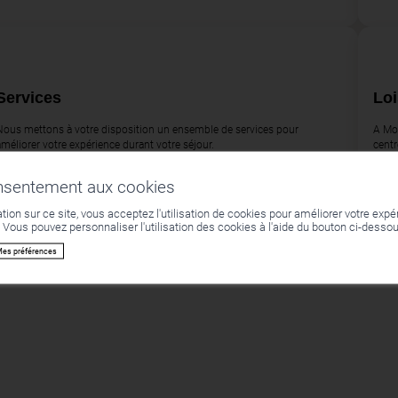
Services
Loi
Nous mettons à votre disposition un ensemble de services pour
A Mon
améliorer votre expérience durant votre séjour.
centr
onsentement aux cookies
tion sur ce site, vous acceptez l'utilisation de cookies pour améliorer votre expéri
. Vous pouvez personnaliser l'utilisation des cookies à l'aide du bouton ci-desso
es préférences