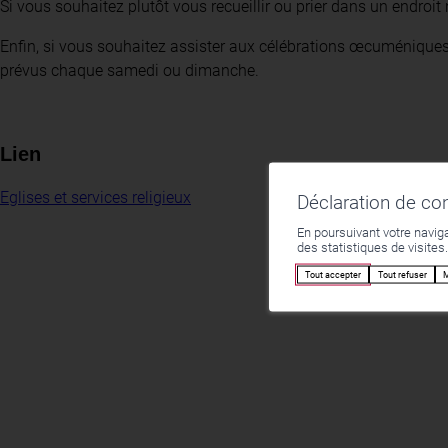
Si vous souhaitez plutôt vous recueillir ou prier dans un endroit
Enfin, si vous souhaitez assister aux célébrations œcuménique
prévus chaque samedi ou dimanche.
Lien
Eglises et services religieux
Déclaration de c
En poursuivant votre naviga
des statistiques de visites
Tout accepter
Tout refuser
M