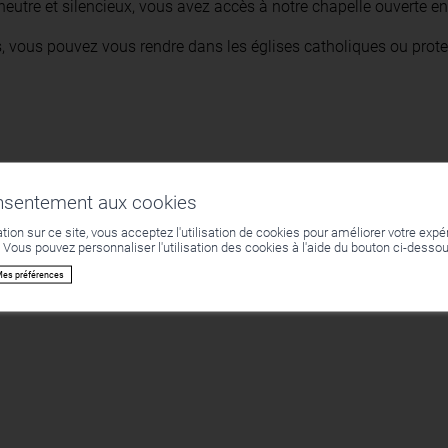
 neutre et silencieux, vous avez accès à notre chapelle ouverte en
s, vous pouvez vous rendre dans les églises catholiques ou pro
onsentement aux cookies
tion sur ce site, vous acceptez l'utilisation de cookies pour améliorer votre expéri
. Vous pouvez personnaliser l'utilisation des cookies à l'aide du bouton ci-desso
es préférences