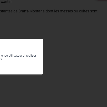
 continu.
testantes de Crans-Montana dont les messes ou cultes sont
ence utilisateur et réaliser
us.