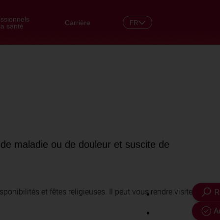
essionnels
Carrière
FR
la santé
DE
de maladie ou de douleur et suscite de
onibilités et fêtes religieuses. Il peut vous rendre visite sur
R
A