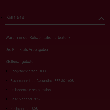
Zusammenarbeit mit den anderen Klinikleitern und
den leitenden Ärzten
Karriere
Aufbau einer interdisziplinären Zusammenarbeit
mit den Pflege-, medizinisch-therapeutischen,
administrativen und logistischen Teams
Warum in der Rehabilitation arbeiten?
Mitwirkung an der Ausbildung und Weiterbildung
von Assistenzärzten
Die Klinik als Arbeitgeberin
Teilnahme am Bereitschaftsdienst (Nächte,
Wochenenden und Feiertage)
Stellenangebote
Pflegefachperson 100%
Fachmann/-frau Gesundheit EFZ 80-100%
Ihr Profil
Collaborateur restauration
Schweizer Arztdiplom oder gleichwertiger
Case Manager 70%
Abschluss (MEBEKO-Anerkennung)
Inhaber eines FMH-Titels (oder gleichwertig) in
Küchenhilfe – 80%